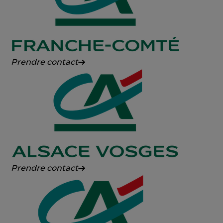
Crédit
Prendre contact
Agricole
Franche-
Comté
Crédit
Prendre contact
Agricole
Alsace
Vosges