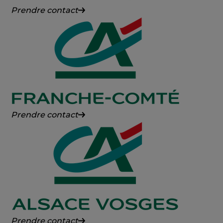
Crédit
Prendre contact
Agricole
des
Savoie
Crédit
Prendre contact
Agricole
Franche-
Comté
Crédit
Prendre contact