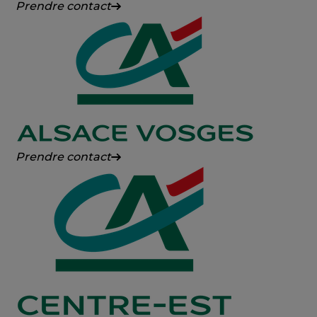
Crédit
Prendre contact
Agricole
Franche-
Comté
Crédit
Prendre contact
Agricole
Alsace
Vosges