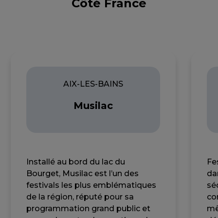
Côté France
AIX-LES-BAINS
Musilac
Installé au bord du lac du
Fe
Bourget, Musilac est l’un des
da
festivals les plus emblématiques
sé
de la région, réputé pour sa
co
programmation grand public et
mê