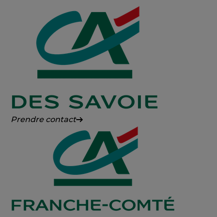
Crédit
Prendre contact
Agricole
des
Savoie