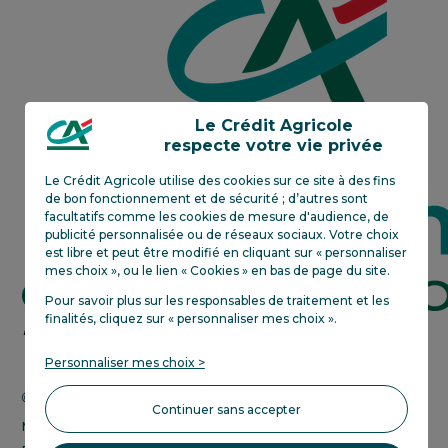
Centre-
Est
Le Crédit Agricole
respecte votre vie privée
Le Crédit Agricole utilise des cookies sur ce site à des fins
de bon fonctionnement et de sécurité ; d’autres sont
facultatifs comme les cookies de mesure d'audience, de
publicité personnalisée ou de réseaux sociaux. Votre choix
est libre et peut être modifié en cliquant sur « personnaliser
mes choix », ou le lien « Cookies » en bas de page du site.
Pour savoir plus sur les responsables de traitement et les
finalités, cliquez sur «
personnaliser mes choix
»
.
Crédit
En savoir plus
Agricole
Personnaliser mes choix >
next
bank
Change CHF-EUR
Continuer sans accepter
Mentions légales