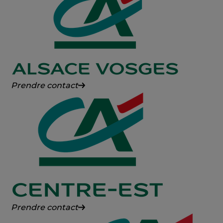
Franche-
Comté
Crédit
Prendre contact
Agricole
Alsace
Vosges
Crédit
Prendre contact
Agricole