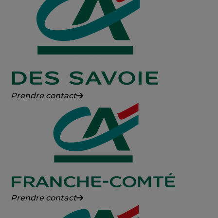
Crédit
Prendre contact
Agricole
des
Savoie
Crédit
Prendre contact
Agricole