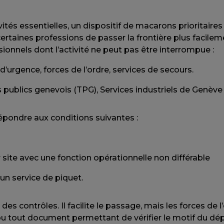
vités essentielles, un dispositif de macarons prioritaires
taines professions de passer la frontière plus facileme
nnels dont l’activité ne peut pas être interrompue :
 d’urgence, forces de l’ordre, services de secours.
s publics genevois (TPG), Services industriels de Genève
épondre aux conditions suivantes :
site avec une fonction opérationnelle non différable
 un service de piquet.
des contrôles. Il facilite le passage, mais les forces d
el ou tout document permettant de vérifier le motif du d