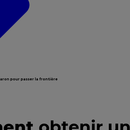
ron pour passer la frontière
ment
obtenir u