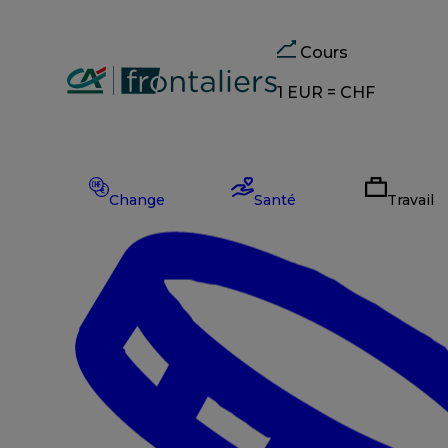
Cours
1 EUR =
CHF
Change
CHF
–
Change
Santé
Travail
EUR