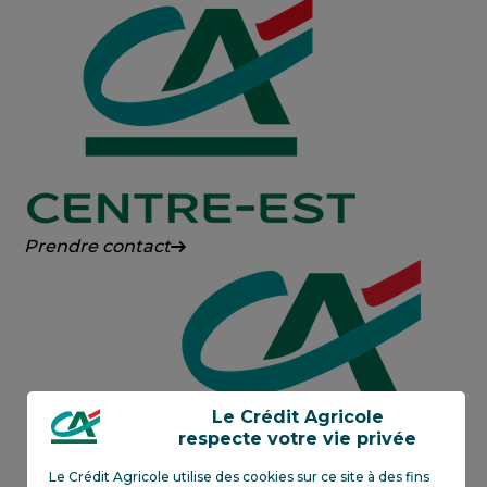
Agricole
Alsace
Vosges
Crédit
Prendre contact
Agricole
Centre-
Est
Le Crédit Agricole
respecte votre vie privée
Le Crédit Agricole utilise des cookies sur ce site à des fins