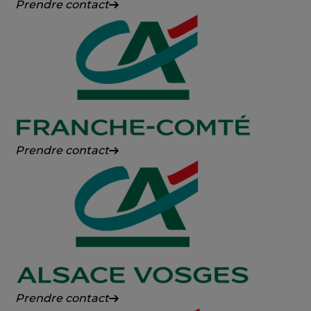
Crédit
Prendre contact
Agricole
des
Savoie
Crédit
Prendre contact
Agricole
Franche-
Comté
Crédit
Prendre contact