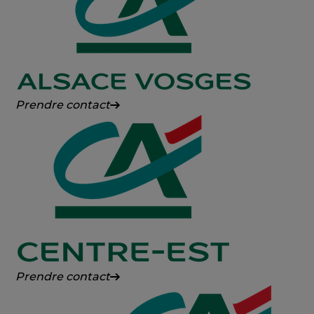
Comté
Crédit
Prendre contact
Agricole
Alsace
Vosges
Crédit
Prendre contact
Agricole
Centre-