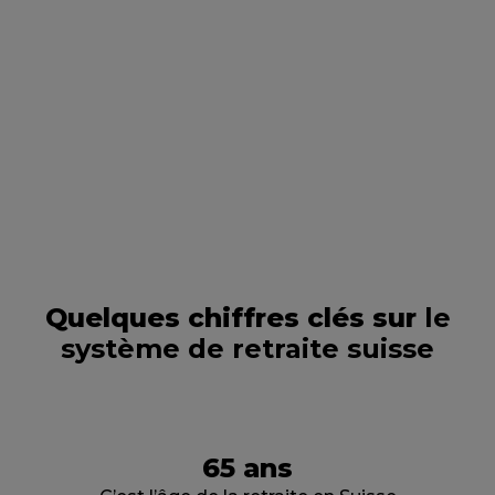
France, telle que le Plan Épargne Retraite.
Contactez-nous pour étudier les
meilleures solutions.
Nous contacter
Quelques chiffres clés sur
le
système de retraite suisse
65 ans