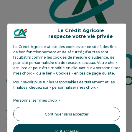
Est
Le Crédit Agricole
respecte votre vie privée
Le Crédit Agricole utilise des cookies sur ce site à des fins
de bon fonctionnement et de sécurité ; d’autres sont
facultatifs comme les cookies de mesure d'audience, de
publicité personnalisée ou de réseaux sociaux. Votre choix
est libre et peut être modifié en cliquant sur « personnaliser
mes choix », ou le lien « Cookies » en bas de page du site.
Pour savoir plus sur les responsables de traitement et les
finalités, cliquez sur «
personnaliser mes choix
»
.
Crédit
En savoir plus
Agricole
Personnaliser mes choix >
next
bank
Change CHF-EUR
Continuer sans accepter
Mentions légales
Politique de confidentialité
Tout accepter