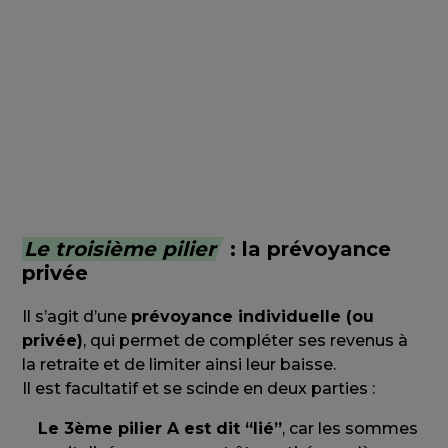
de l’acquisition d’un bien immobilier en
tant que résidence principale, de départ
définitif hors de l’Union Européenne ou
pour créer son entreprise.
Le troisième pilier
: la prévoyance
privée
Il s’agit d’une
prévoyance individuelle (ou
privée)
, qui permet de compléter ses revenus à
la retraite et de limiter ainsi leur baisse.
Il est facultatif et se scinde en deux parties :
Le 3ème pilier A est dit “lié”
, car les sommes