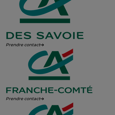
Crédit
Prendre contact
Agricole
des
Savoie
Crédit
Prendre contact
Agricole
Franche-