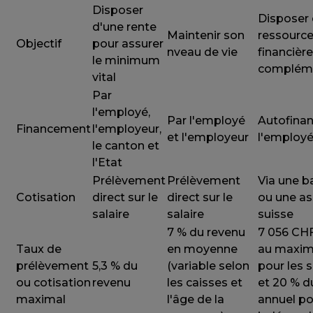
Disposer
Disposer
d'une rente
Maintenir son
ressourc
Objectif
pour assurer
nveau de vie
financièr
le minimum
compléme
vital
Par
l'employé,
Par l'employé
Autofinan
Financement
l'employeur,
et l'employeur
l'employ
le canton et
l'Etat
Prélèvement
Prélèvement
Via une 
Cotisation
direct sur le
direct sur le
ou une a
salaire
salaire
suisse
7 % du revenu
7 056 CHF
Taux de
en moyenne
au maxi
prélèvement
5,3 % du
(variable selon
pour les s
ou cotisation
revenu
les caisses et
et 20 % d
maximal
l'âge de la
annuel po