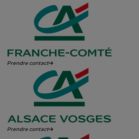
Agricole
des
Savoie
Crédit
Prendre contact
Agricole
Franche-
Comté
Crédit
Prendre contact
Agricole