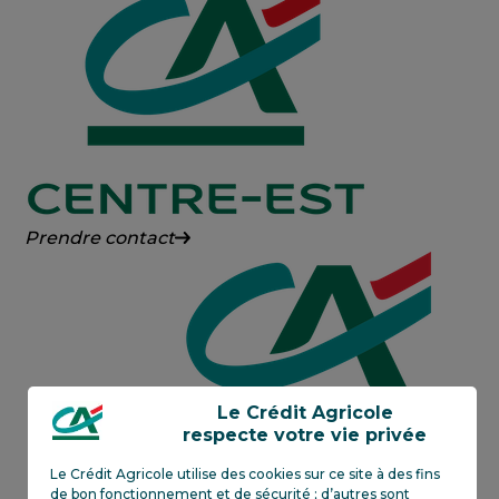
Alsace
Vosges
Crédit
Prendre contact
Agricole
Centre-
Est
Le Crédit Agricole
respecte votre vie privée
Le Crédit Agricole utilise des cookies sur ce site à des fins
de bon fonctionnement et de sécurité ; d’autres sont