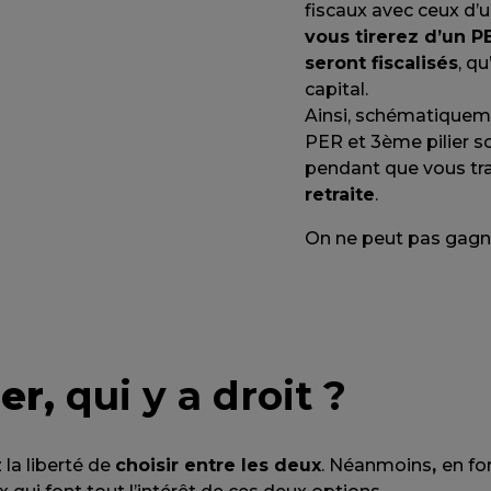
fiscaux avec ceux d’u
vous tirerez d’un PE
seront fiscalisés
, q
capital.
Ainsi, schématiquemen
PER et 3ème pilier s
pendant que vous tra
retraite
.
On ne peut pas gagner
ier,
qui y a droit ?
 la liberté de
choisir entre les deux
. Néanmoins
,
en fo