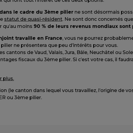
 qui font tout l’intérêt de ces deux options.
dans le cadre du 3ème pilier
ne sont désormais possi
le
statut de quasi-résident
. Ne sont donc concernés que 
er qu’au moins
90 % de leurs revenus mondiaux sont 
joint travaille en France
, vous ne pourrez probableme
 pilier ne présentera que peu d’intérêts pour vous.
es cantons de Vaud, Valais, Jura, Bâle, Neuchâtel ou Sol
tages fiscaux du 3ème pilier. Si c’est votre cas, il faudr
 plus.
n (le canton dans lequel vous travaillez, l’origine de vos 
ER ou 3ème pilier.