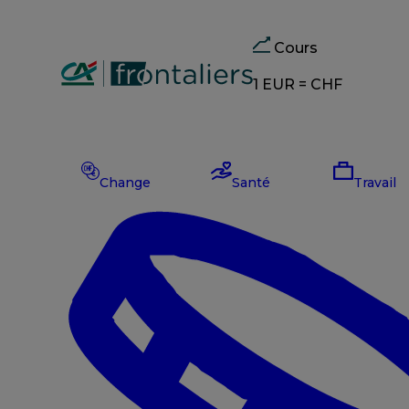
Cours
1 EUR =
CHF
Change
CHF
–
Change
Santé
Travail
EUR