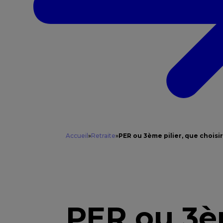
Accueil
»
Retraite
»
PER ou 3ème pilier, que choisir
PER ou 3è