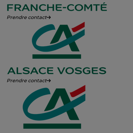
Crédit
Prendre contact
Agricole
Franche-
Comté
Crédit
Prendre contact
Agricole
Alsace
Vosges