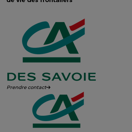
Crédit
Prendre contact
Agricole
des
Savoie