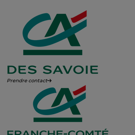
Crédit
Prendre contact
Agricole
des
Savoie