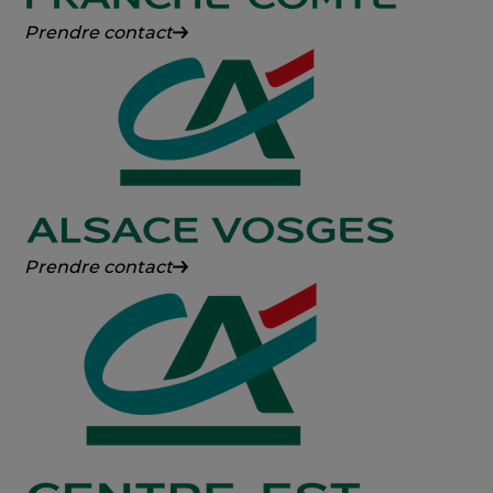
Crédit
Prendre contact
Agricole
Franche-
Comté
Crédit
Prendre contact
Agricole
Alsace
Vosges