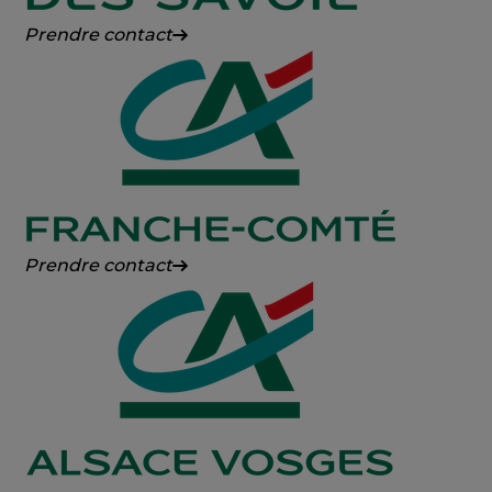
Crédit
Prendre contact
Agricole
des
Savoie
Crédit
Prendre contact
Agricole
Franche-
Comté