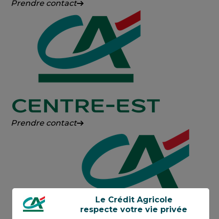
Crédit
Prendre contact
Agricole
Alsace
Vosges
Crédit
Prendre contact
Agricole
Centre-
Est
Le Crédit Agricole
respecte votre vie privée