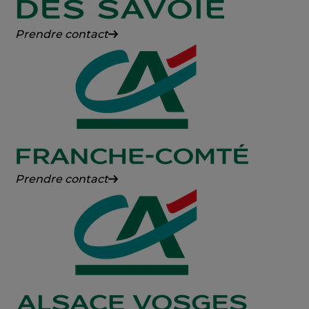
Crédit
Prendre contact
Agricole
des
Savoie
Crédit
Prendre contact
Agricole
Franche-
Comté