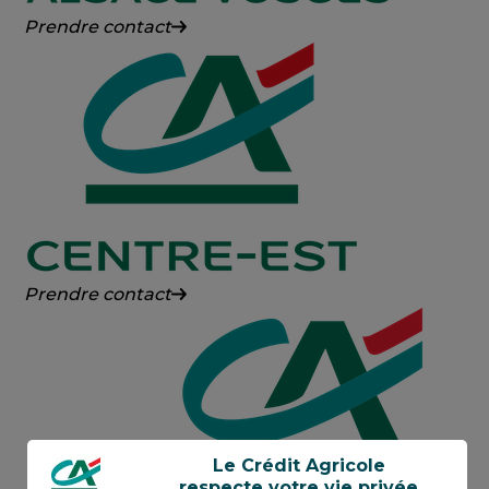
Crédit
Prendre contact
Agricole
Alsace
Vosges
Crédit
Prendre contact
Agricole
Centre-
Est
Le Crédit Agricole
respecte votre vie privée