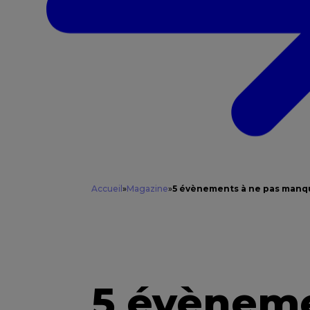
Accueil
»
Magazine
»
5 évènements à ne pas manqu
5 évèneme