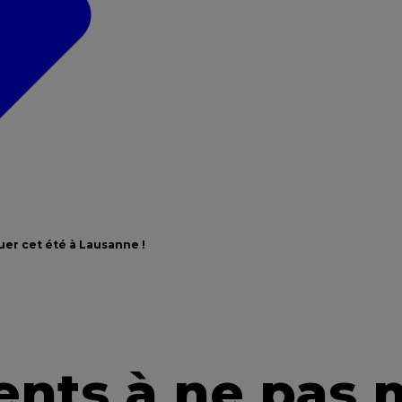
er cet été à Lausanne !
nts à ne pas