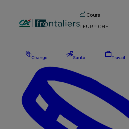
Cours
1 EUR =
CHF
Change
CHF
–
Change
Santé
Travail
EUR