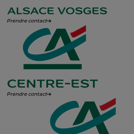
Crédit
Prendre contact
Agricole
Alsace
Vosges
Crédit
Prendre contact
Agricole
Centre-
Est