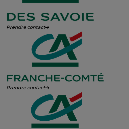
Crédit
Prendre contact
Agricole
des
Savoie
Crédit
Prendre contact
Agricole
Franche-
Comté