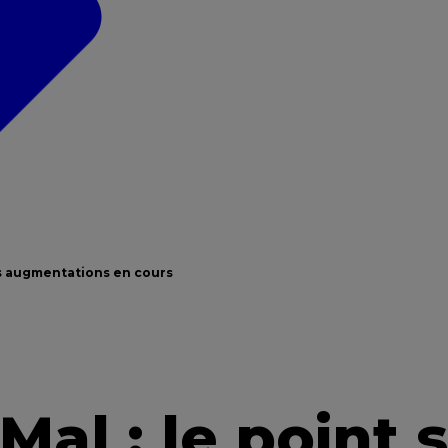
les augmentations en cours
al : le point s