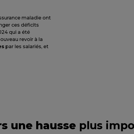
assurance maladie ont
nger ces déficits
024 qui a été
ouveau revoir à la
es
par les salariés, et
rs une hausse
plus impo