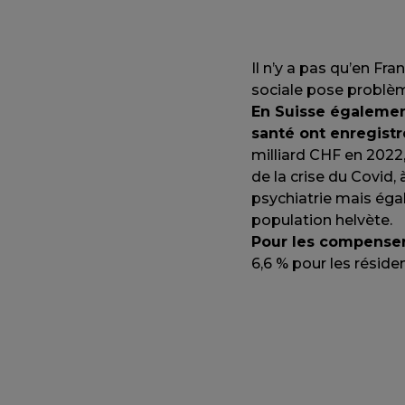
Il n’y a pas qu’en Fr
sociale pose problè
En Suisse égalemen
santé ont enregistr
milliard CHF en 2022
de la crise du Covid,
psychiatrie mais éga
population helvète.
Pour les compenser
6,6 % pour les résiden