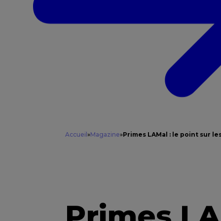
Accueil
»
Magazine
»
Primes LAMal : le point sur 
Primes LAM