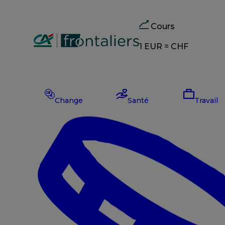
Cours
1 EUR =
CHF
Change
CHF
–
Change
Santé
Travail
EUR