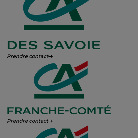
Crédit
Prendre contact
Agricole
des
Savoie
Crédit
Prendre contact
Agricole
Franche-