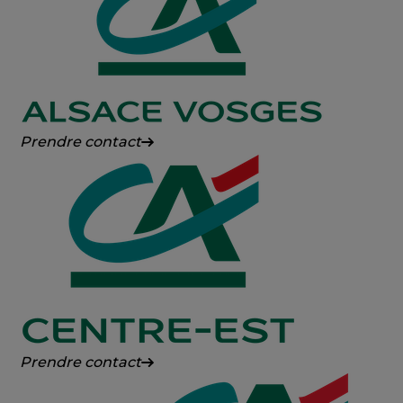
Comté
Crédit
Prendre contact
Agricole
Alsace
Vosges
Crédit
Prendre contact
Agricole