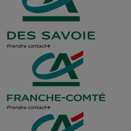
Crédit
Prendre contact
Agricole
des
Savoie
Crédit
Prendre contact
Agricole
Franche-
Comté