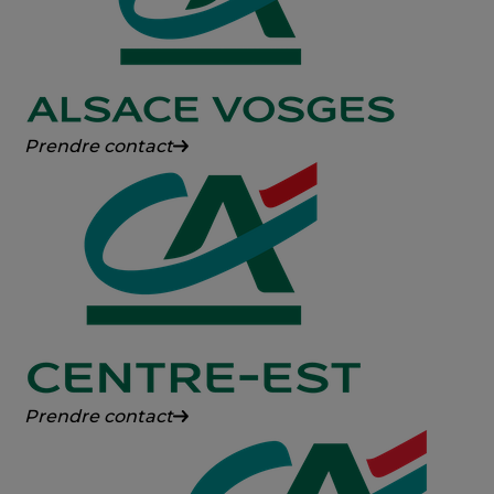
Crédit
Prendre contact
Agricole
Alsace
Vosges
Crédit
Prendre contact
Agricole
Centre-