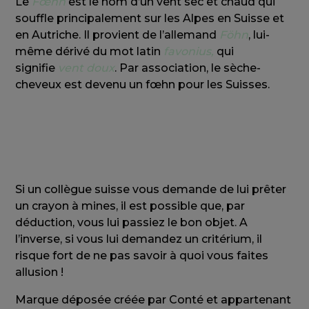
Le
Fœhn
est le nom d’un vent sec et chaud qui
souffle principalement sur les Alpes en Suisse et
en Autriche. Il provient de l’allemand
Föhn
, lui-
même dérivé du mot latin
favonius,
qui
signifie
vent doux
. Par association, le sèche-
cheveux est devenu un fœhn pour les Suisses.
Si un collègue suisse vous demande de lui prêter
un crayon à mines, il est possible que, par
déduction, vous lui passiez le bon objet. A
l’inverse, si vous lui demandez un critérium, il
risque fort de ne pas savoir à quoi vous faites
allusion !
Marque déposée créée par Conté et appartenant