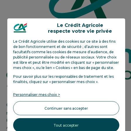
Est
Le Crédit Agricole
respecte votre vie privée
Le Crédit Agricole utilise des cookies sur ce site à des fins
de bon fonctionnement et de sécurité ; d’autres sont
facultatifs comme les cookies de mesure d'audience, de
publicité personnalisée ou de réseaux sociaux. Votre choix
est libre et peut être modifié en cliquant sur « personnaliser
mes choix », ou le lien « Cookies » en bas de page du site.
Pour savoir plus sur les responsables de traitement et les
finalités, cliquez sur «
personnaliser mes choix
»
.
Crédit
En savoir plus
Agricole
Personnaliser mes choix >
next
bank
Change CHF-EUR
Continuer sans accepter
Mentions légales
Politique de confidentialité
Tout accepter
Accessibilité numérique du site