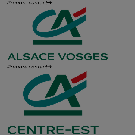
Crédit
Prendre contact
Agricole
Franche-
Comté
Crédit
Prendre contact
Agricole
Alsace
Vosges