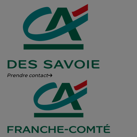
Crédit
Prendre contact
Agricole
des
Savoie