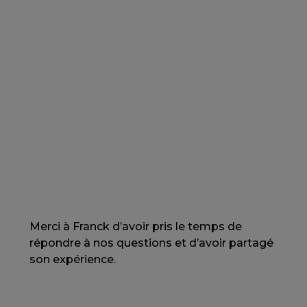
d’argent liquide.
De plus, si vous voyagez avec plus de 10
000 francs suisses, n’oubliez pas de le
signaler au personnel douanier.
En savoir plus sur les formalités
douanières
Merci à Franck d’avoir pris le temps de
répondre à nos questions et d’avoir partagé
son expérience.