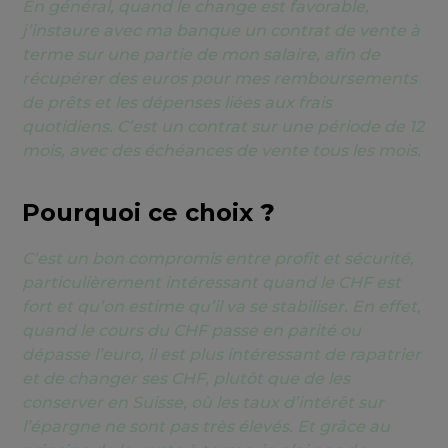
En général, quand le change est favorable,
j’instaure avec ma banque un contrat de vente à
terme sur une partie de mon salaire, afin de
récupérer des euros pour mes remboursements
de prêts et les dépenses liées aux frais
quotidiens. C’est un contrat sur une période de 12
mois, avec des échéances de vente tous les mois.
Pourquoi ce choix
?
C’est un bon compromis entre profit et sécurité,
particulièrement intéressant quand le CHF est
fort et qu’on estime qu’il va se stabiliser. En effet,
quand le cours du CHF passe en parité ou
dépasse l’euro, il est plus intéressant de rapatrier
et de changer ses CHF, plutôt que de les
conserver en Suisse, où les taux d’intérêt sur
l’épargne ne sont pas très élevés. Et grâce au