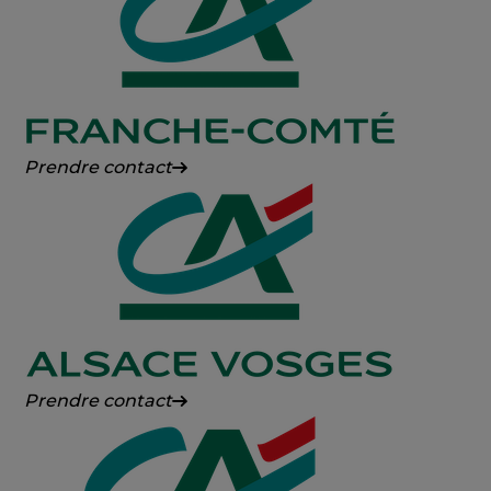
Savoie
Crédit
Prendre contact
Agricole
Franche-
Comté
Crédit
Prendre contact
Agricole
Alsace
Vosges