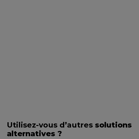
permet de garantir un cours de change
sur une période donnée. Concrètement,
vous vous engagez à convertir tous les
mois un certain montant de devises CHF
pendant une période donnée (minimum 1
mois, maximum 12 mois). En échange, la
banque s’engage à vous proposer un
cours de change fixé sur cette période.
En savoir plus sur la vente à terme
Utilisez-vous d’autres
solutions
alternatives ?