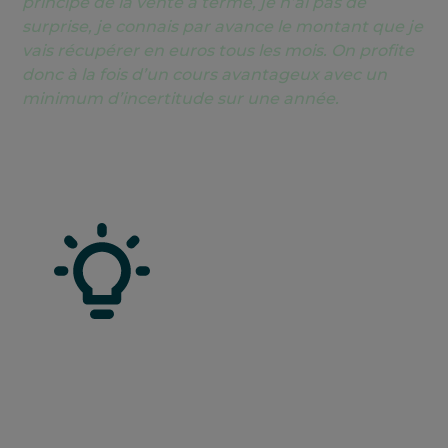
principe de la vente à terme, je n’ai pas de
surprise, je connais par avance le montant que je
vais récupérer en euros tous les mois. On profite
donc à la fois d’un cours avantageux avec un
minimum d’incertitude sur une année.
BON A SAVOIR
Un contrat de
vente à terme
, c’est un
contrat signé avec une banque qui