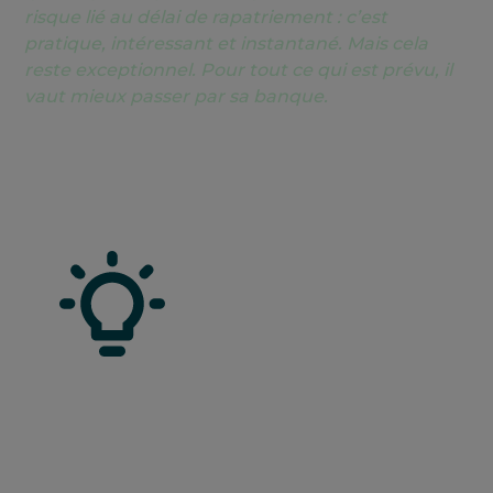
risque lié au délai de rapatriement : c’est
pratique, intéressant et instantané. Mais cela
reste exceptionnel. Pour tout ce qui est prévu, il
vaut mieux passer par sa banque.
BON A SAVOIR
Si vous choisissez de retirer de l’argent,
attention aux risques liés au transport