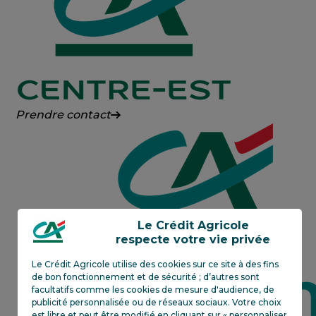
Crédit
Prendre contact
Agricole
Centre-
Est
Le Crédit Agricole
respecte votre vie privée
Le Crédit Agricole utilise des cookies sur ce site à des fins
de bon fonctionnement et de sécurité ; d’autres sont
facultatifs comme les cookies de mesure d'audience, de
publicité personnalisée ou de réseaux sociaux. Votre choix
est libre et peut être modifié en cliquant sur « personnaliser