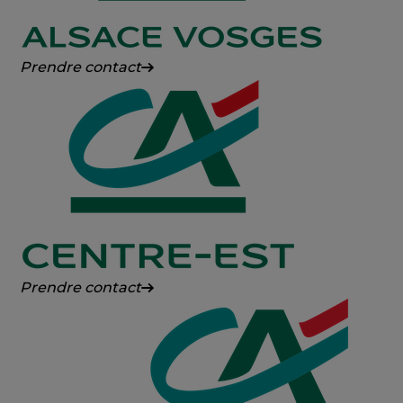
Crédit
Prendre contact
Agricole
Alsace
Vosges
Crédit
Prendre contact
Agricole
Centre-
Est