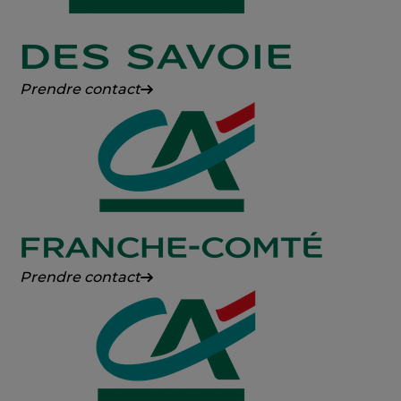
Crédit
Prendre contact
Agricole
des
Savoie
Crédit
Prendre contact
Agricole
Franche-
Comté