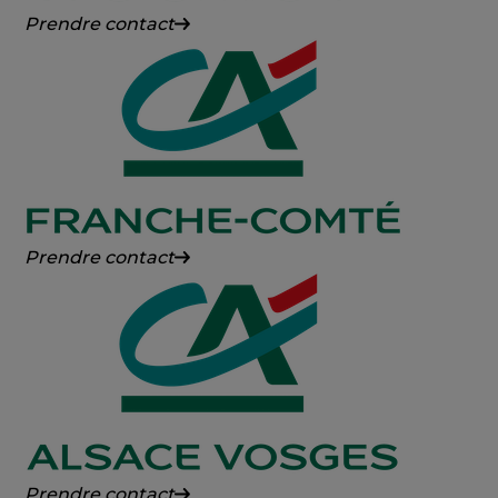
Crédit
Prendre contact
Agricole
des
Savoie
Crédit
Prendre contact
Agricole
Franche-
Comté
Crédit
Prendre contact