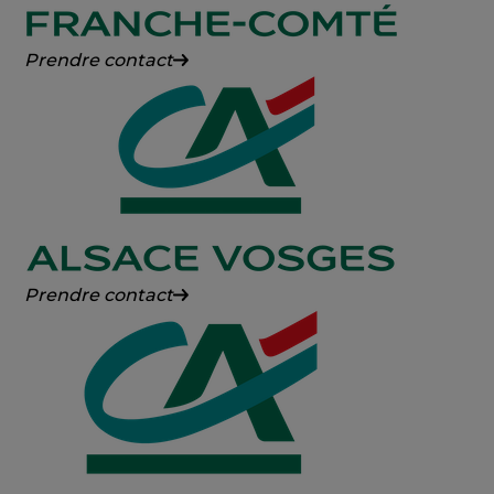
Crédit
Prendre contact
Agricole
Franche-
Comté
Crédit
Prendre contact
Agricole
Alsace
Vosges