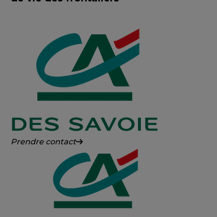
Crédit
Prendre contact
Agricole
des
Savoie