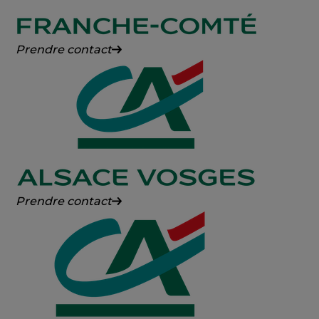
Crédit
Prendre contact
Agricole
Franche-
Comté
Crédit
Prendre contact
Agricole
Alsace
Vosges